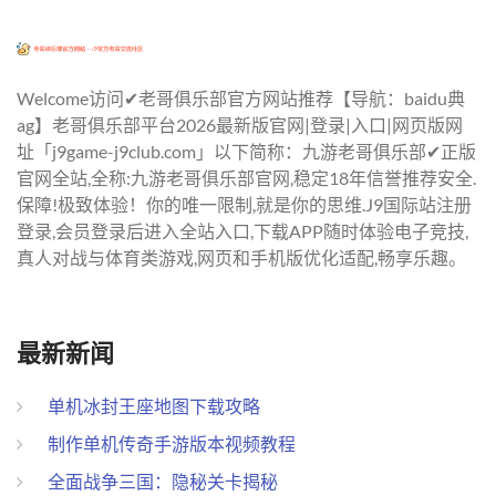
Welcome访问✔老哥俱乐部官方网站推荐【导航：baidu典
ag】老哥俱乐部平台2026最新版官网|登录|入口|网页版网
址「j9game-j9club.com」以下简称：九游老哥俱乐部✔正版
官网全站,全称:九游老哥俱乐部官网,稳定18年信誉推荐安全.
保障!极致体验！你的唯一限制,就是你的思维.J9国际站注册
登录,会员登录后进入全站入口,下载APP随时体验电子竞技,
真人对战与体育类游戏,网页和手机版优化适配,畅享乐趣。
最新新闻
单机冰封王座地图下载攻略
制作单机传奇手游版本视频教程
全面战争三国：隐秘关卡揭秘