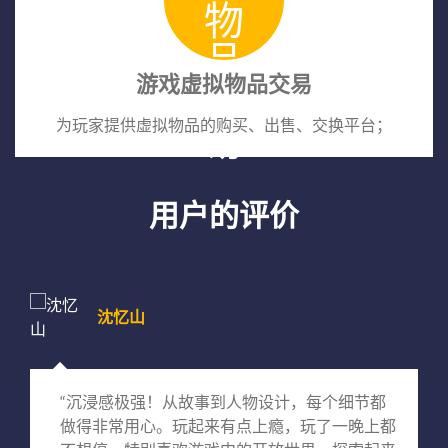
游戏虚拟物品交易
为玩家提供虚拟物品的购买、出售、交换平台；
用户的评价
沈忆山
“沉浸感极强！从故事到人物设计，每个细节都
做得非常用心。玩起来有点上瘾，玩了一晚上都